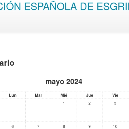
CIÓN ESPAÑOLA DE ESGR
ario
mayo 2024
Lun
Mar
Mié
Jue
Vie
1
2
3
6
7
8
9
10